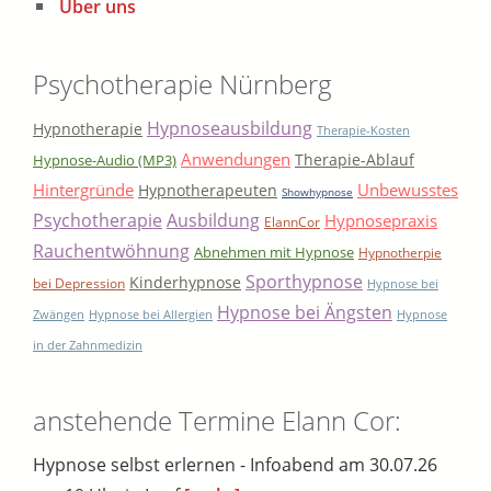
Über uns
Psychotherapie Nürnberg
Hypnoseausbildung
Hypnotherapie
Therapie-Kosten
Anwendungen
Therapie-Ablauf
Hypnose-Audio (MP3)
Hintergründe
Unbewusstes
Hypnotherapeuten
Showhypnose
Psychotherapie
Ausbildung
Hypnosepraxis
ElannCor
Rauchentwöhnung
Abnehmen mit Hypnose
Hypnotherpie
Sporthypnose
Kinderhypnose
bei Depression
Hypnose bei
Hypnose bei Ängsten
Zwängen
Hypnose bei Allergien
Hypnose
in der Zahnmedizin
anstehende Termine Elann Cor:
Hypnose selbst erlernen - Infoabend am 30.07.26